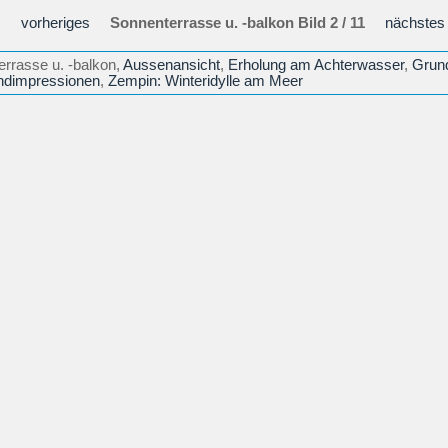
vorheriges
Sonnenterrasse u. -balkon Bild 2 / 11
nächstes
errasse u. -balkon,
Aussenansicht
,
Erholung am Achterwasser
,
Grun
ndimpressionen
,
Zempin: Winteridylle am Meer