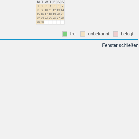
M
T
W
T
F
S
S
1
2
3
4
5
6
7
8
9
10
11
12
13
14
15
16
17
18
19
20
21
22
23
24
25
26
27
28
29
30
frei
unbekannt
belegt
Fenster schließen