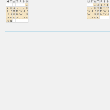
M
T
W
T
F
S
S
M
T
W
T
F
S
S
1
1
2
3
4
5
2
3
4
5
6
7
8
6
7
8
9
10
11
12
9
10
11
12
13
14
15
13
14
15
16
17
18
19
16
17
18
19
20
21
22
20
21
22
23
24
25
26
23
24
25
26
27
28
29
27
28
29
30
30
31