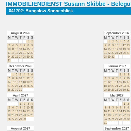
IMMOBILIENDIENST Susann Skibbe - Belegu
041702: Bungalow Sonnenblick
August 2026
September 2026
M
T
W
T
F
S
S
M
T
W
T
F
S
S
1
2
1
2
3
4
5
6
3
4
5
6
7
8
9
7
8
9
10
11
12
13
10
11
12
13
14
15
16
14
15
16
17
18
19
20
17
18
19
20
21
22
23
21
22
23
24
25
26
27
24
25
26
27
28
29
30
28
29
30
31
Dezember 2026
Januar 2027
M
T
W
T
F
S
S
M
T
W
T
F
S
S
1
2
3
4
5
6
1
2
3
7
8
9
10
11
12
13
4
5
6
7
8
9
10
14
15
16
17
18
19
20
11
12
13
14
15
16
17
21
22
23
24
25
26
27
18
19
20
21
22
23
24
28
29
30
31
25
26
27
28
29
30
31
April 2027
Mai 2027
M
T
W
T
F
S
S
M
T
W
T
F
S
S
1
2
3
4
1
2
5
6
7
8
9
10
11
3
4
5
6
7
8
9
12
13
14
15
16
17
18
10
11
12
13
14
15
16
19
20
21
22
23
24
25
17
18
19
20
21
22
23
26
27
28
29
30
24
25
26
27
28
29
30
31
August 2027
September 2027