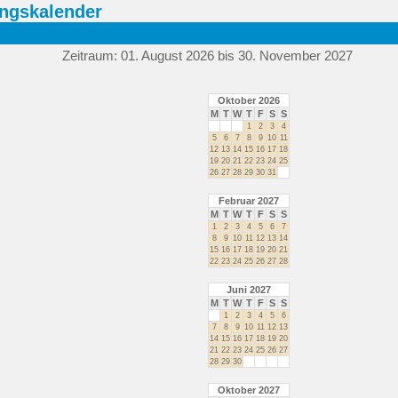
ngskalender
Zeitraum: 01. August 2026 bis 30. November 2027
Oktober 2026
M
T
W
T
F
S
S
1
2
3
4
5
6
7
8
9
10
11
12
13
14
15
16
17
18
19
20
21
22
23
24
25
26
27
28
29
30
31
Februar 2027
M
T
W
T
F
S
S
1
2
3
4
5
6
7
8
9
10
11
12
13
14
15
16
17
18
19
20
21
22
23
24
25
26
27
28
Juni 2027
M
T
W
T
F
S
S
1
2
3
4
5
6
7
8
9
10
11
12
13
14
15
16
17
18
19
20
21
22
23
24
25
26
27
28
29
30
Oktober 2027