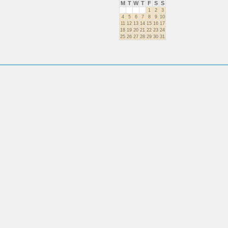
M
T
W
T
F
S
S
1
2
3
4
5
6
7
8
9
10
11
12
13
14
15
16
17
18
19
20
21
22
23
24
25
26
27
28
29
30
31