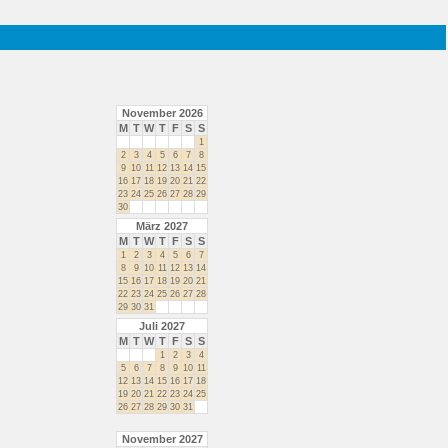
November 2026
M
T
W
T
F
S
S
1
2
3
4
5
6
7
8
9
10
11
12
13
14
15
16
17
18
19
20
21
22
23
24
25
26
27
28
29
30
März 2027
M
T
W
T
F
S
S
1
2
3
4
5
6
7
8
9
10
11
12
13
14
15
16
17
18
19
20
21
22
23
24
25
26
27
28
29
30
31
Juli 2027
M
T
W
T
F
S
S
1
2
3
4
5
6
7
8
9
10
11
12
13
14
15
16
17
18
19
20
21
22
23
24
25
26
27
28
29
30
31
November 2027