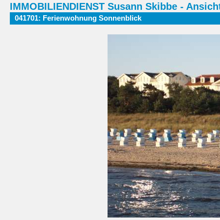
IMMOBILIENDIENST Susann Skibbe - Ansicht
041701: Ferienwohnung Sonnenblick