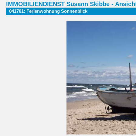
IMMOBILIENDIENST Susann Skibbe - Ansicht
041701: Ferienwohnung Sonnenblick